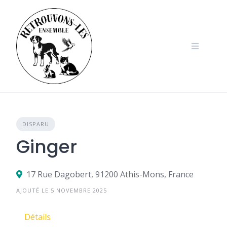
Skip
to
content
DISPARU
Ginger
17 Rue Dagobert, 91200 Athis-Mons, France
AJOUTÉ LE 5 NOVEMBRE 2025
Détails