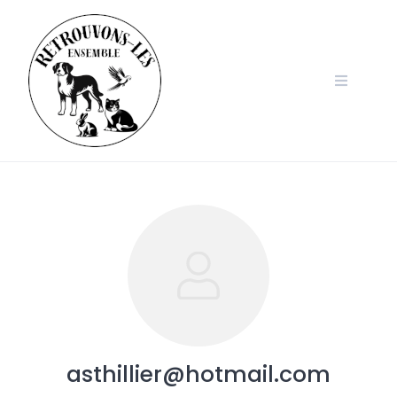
Skip
to
content
asthillier@hotmail.com